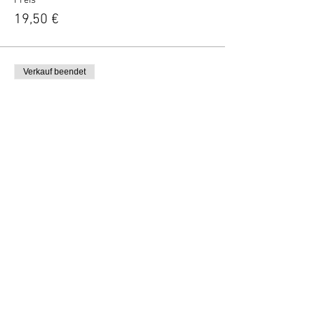
Preis
19,50 €
Verkauf beendet
Tickettyp
High Wine tijdens de film (pp)
Mehr Infos
Preis
29,50 €
Vertel anderen over deze film