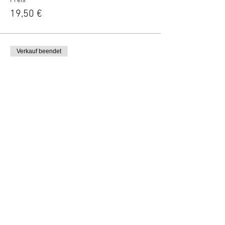
Preis
19,50 €
Verkauf beendet
Tickettyp
High Wine tijdens de film (pp)
Mehr Infos
Preis
29,50 €
Vertel anderen over deze film