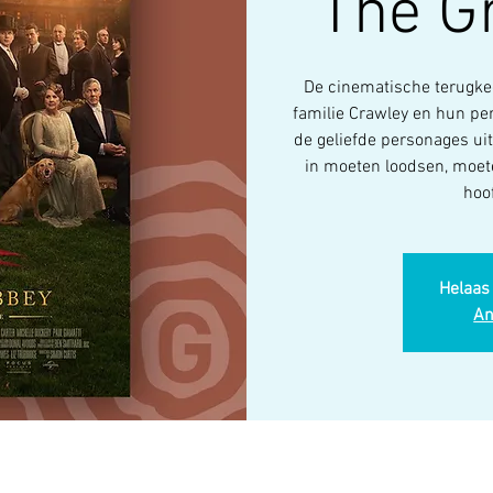
The G
De cinematische terugke
familie Crawley en hun per
de geliefde personages u
in moeten loodsen, moe
hoo
Helaas 
An