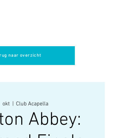
pella
Evenementen
Cultuur
rug naar overzicht
 okt
  |  
Club Acapella
on Abbey: