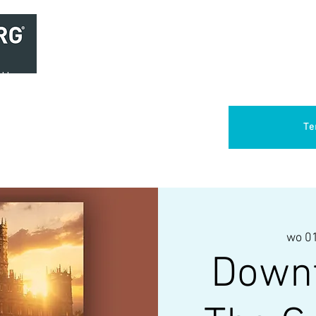
Home
Brasserie
Foodtruck Het Verlangen
Club Aca
Te
wo 01
Downt