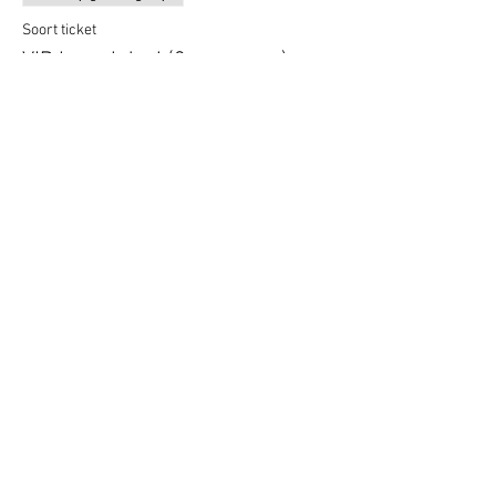
Soort ticket
VIP borrel deal (2 personen)
Meer info
Prijs
€ 14,50
Deel dit evenement
Terug naar overzicht
Hotel Guldenberg
|
Brasserie Het Verlangen
|
Club Acapella