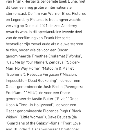
van Frank Herberts beroemde boek Dune, met 
dit keer een nog grotere internationale 
sterrencast. De film van Warner Bros. Pictures 
en Legendary Pictures is het langverwachte 
vervolg op Dune uit 2021 die zes Academy 
Awards won. In dit spectaculaire tweede deel 
van de verfilming van Frank Herberts 
bestseller zijn zowel oude als nieuwe sterren 
te zien, onder wie de voor een Oscar 
genomineerde Timothée Chalamet (“Wonka”, 
“Call Me by Your Name”), Zendaya (“Spider-
Man: No Way Home”, “Malcolm & Marie”, 
“Euphoria”), Rebecca Ferguson (“Mission: 
Impossible – Dead Reckoning”), de voor een 
Oscar genomineerde Josh Brolin (“Avengers: 
End Game”, “Milk”), de voor een Oscar 
genomineerde Austin Butler (“Elvis”, “Once 
Upon A Time…In Hollywood”), de voor een 
Oscar genomineerde Florence Pugh (“Black 
Widow”, “Little Women”), Dave Bautista (de 
“Guardians of the Galaxy”-films, “Thor: Love 
and Thunder”), Oscar-winnaar Christopher 