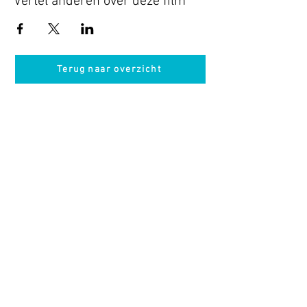
Vertel anderen over deze film
Terug naar overzicht
Hotel Guldenberg
|
Brasserie Het Verlangen
|
Club Acapella
Guldenberg 12, 5268 KR Helvoirt
|
+31 (0)411
64 24 24
Contact
Krijg regelmatig informatie van ons
Nu abonneren
Vacatures