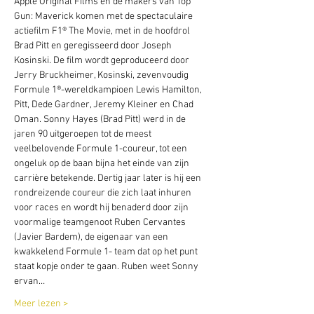
Apple Original Films en de makers van Top 
Gun: Maverick komen met de spectaculaire 
actiefilm F1® The Movie, met in de hoofdrol 
Brad Pitt en geregisseerd door Joseph 
Kosinski. De film wordt geproduceerd door 
Jerry Bruckheimer, Kosinski, zevenvoudig 
Formule 1®-wereldkampioen Lewis Hamilton, 
Pitt, Dede Gardner, Jeremy Kleiner en Chad 
Oman. Sonny Hayes (Brad Pitt) werd in de 
jaren 90 uitgeroepen tot de meest 
veelbelovende Formule 1-coureur, tot een 
ongeluk op de baan bijna het einde van zijn 
carrière betekende. Dertig jaar later is hij een 
rondreizende coureur die zich laat inhuren 
voor races en wordt hij benaderd door zijn 
voormalige teamgenoot Ruben Cervantes 
(Javier Bardem), de eigenaar van een 
kwakkelend Formule 1- team dat op het punt 
staat kopje onder te gaan. Ruben weet Sonny 
ervan…
Meer lezen >