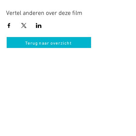
Vertel anderen over deze film
Terug naar overzicht
Hotel Guldenberg
|
Brasserie Het Verlangen
|
Club Acapella
Guldenberg 12, 5268 KR Helvoirt
|
+31 (0)411
64 24 24
Contact
Krijg regelmatig informatie van ons
Nu abonneren