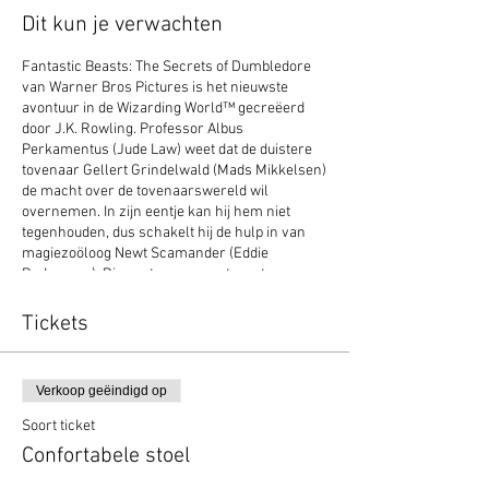
Dit kun je verwachten
Fantastic Beasts: The Secrets of Dumbledore
van Warner Bros Pictures is het nieuwste
avontuur in de Wizarding World™ gecreëerd
door J.K. Rowling. Professor Albus
Perkamentus (Jude Law) weet dat de duistere
tovenaar Gellert Grindelwald (Mads Mikkelsen)
de macht over de tovenaarswereld wil
overnemen. In zijn eentje kan hij hem niet
tegenhouden, dus schakelt hij de hulp in van
magiezoöloog Newt Scamander (Eddie
Redmayne). Die gaat samen met een team van
tovenaars, heksen en een dappere Dreuzel-
bakker een gevaarlijke missie aan waarbij ze
Tickets
oude en nieuwe fabeldieren tegenkomen en
tegenover Grindelwalds groeiende leger van
volgers komen te staan. Maar hoelang kan
Verkoop geëindigd op
Perkamentus zich afzijdig houden als er zo
veel op het spel staat? De sterrencast van de
Soort ticket
film bestaat uit Oscarwinnaar Eddie Redmayne
Confortabele stoel
(The Theory of Everything), de twee keer voor
een Oscar genomineerde Jude Law (Cold