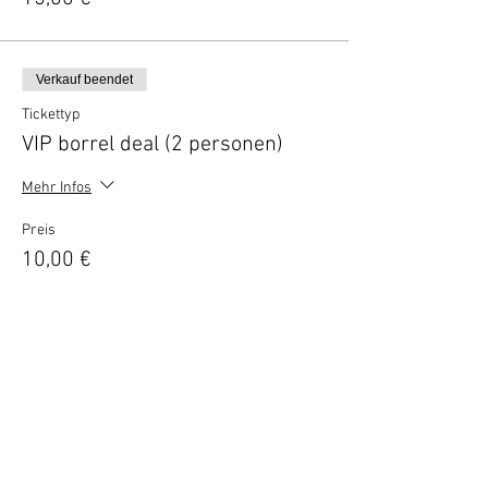
Verkauf beendet
Tickettyp
VIP borrel deal (2 personen)
Mehr Infos
Preis
10,00 €
Verkauf beendet
Tickettyp
High Tea tijdens de film (pp)
Mehr Infos