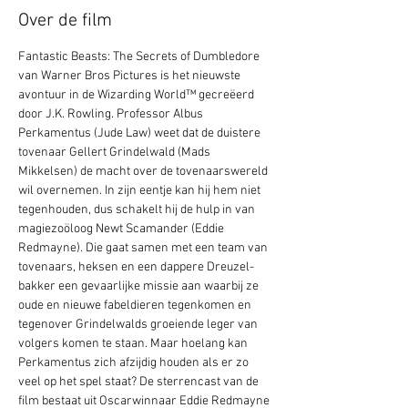
Over de film
Fantastic Beasts: The Secrets of Dumbledore 
van Warner Bros Pictures is het nieuwste 
avontuur in de Wizarding World™ gecreëerd 
door J.K. Rowling. Professor Albus 
Perkamentus (Jude Law) weet dat de duistere 
tovenaar Gellert Grindelwald (Mads 
Mikkelsen) de macht over de tovenaarswereld 
wil overnemen. In zijn eentje kan hij hem niet 
tegenhouden, dus schakelt hij de hulp in van 
magiezoöloog Newt Scamander (Eddie 
Redmayne). Die gaat samen met een team van 
tovenaars, heksen en een dappere Dreuzel-
bakker een gevaarlijke missie aan waarbij ze 
oude en nieuwe fabeldieren tegenkomen en 
tegenover Grindelwalds groeiende leger van 
volgers komen te staan. Maar hoelang kan 
Perkamentus zich afzijdig houden als er zo 
veel op het spel staat? De sterrencast van de 
film bestaat uit Oscarwinnaar Eddie Redmayne 