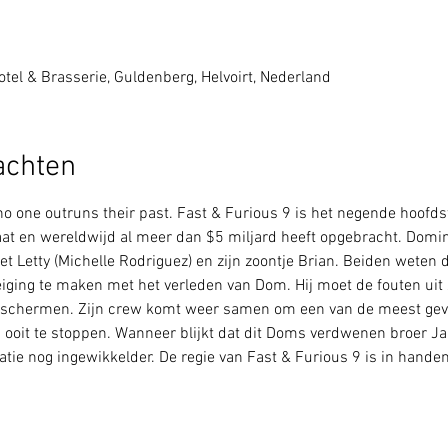
tel & Brasserie, Guldenberg, Helvoirt, Nederland
achten
no one outruns their past. Fast & Furious 9 is het negende hoofds
taat en wereldwijd al meer dan $5 miljard heeft opgebracht. Dominic
 Letty (Michelle Rodriguez) en zijn zoontje Brian. Beiden weten da
dreiging te maken met het verleden van Dom. Hij moet de fouten uit
il beschermen. Zijn crew komt weer samen om een van de meest ge
ooit te stoppen. Wanneer blijkt dat dit Doms verdwenen broer Jak
tie nog ingewikkelder. De regie van Fast & Furious 9 is in handen