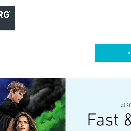
Home
Brasserie
Foodtruck Het Verlangen
Club Aca
Te
di 20
Fast 