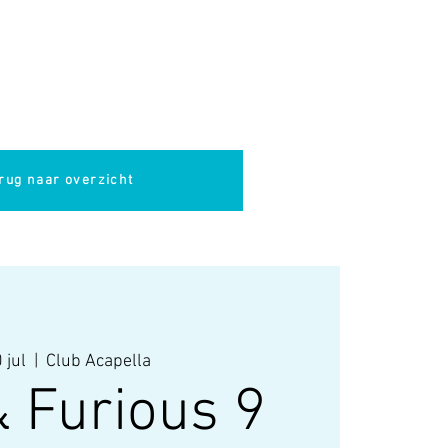
pella
Evenementen
Cultuur
rug naar overzicht
 jul
  |  
Club Acapella
& Furious 9