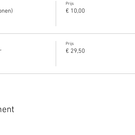
Prijs
onen)
€ 10,00
Prijs
r
€ 29,50
ment