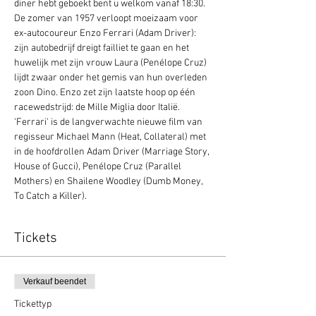
diner hebt geboekt bent u welkom vanaf 18:30.
De zomer van 1957 verloopt moeizaam voor 
ex-autocoureur Enzo Ferrari (Adam Driver): 
zijn autobedrijf dreigt failliet te gaan en het 
huwelijk met zijn vrouw Laura (Penélope Cruz) 
lijdt zwaar onder het gemis van hun overleden 
zoon Dino. Enzo zet zijn laatste hoop op één 
racewedstrijd: de Mille Miglia door Italië. 
‘Ferrari' is de langverwachte nieuwe film van 
regisseur Michael Mann (Heat, Collateral) met 
in de hoofdrollen Adam Driver (Marriage Story, 
House of Gucci), Penélope Cruz (Parallel 
Mothers) en Shailene Woodley (Dumb Money, 
To Catch a Killer).
Tickets
Verkauf beendet
Tickettyp