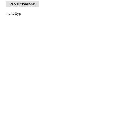
Verkauf beendet
Tickettyp
VIP borrel deal (2 personen)
Mehr Infos
Preis
14,50 €
Vertel anderen over deze film
Terug naar overzicht
Hotel Guldenberg
|
Brasserie Het Verlangen
|