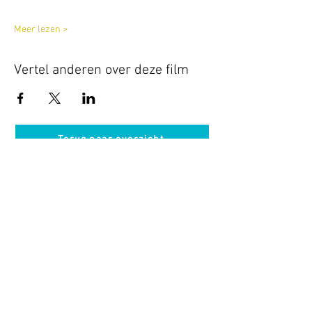
Meer lezen >
Vertel anderen over deze film
Terug naar overzicht
Hotel Guldenberg
|
Brasserie Het Verlangen
|
Club Acapella
Guldenberg 12, 5268 KR Helvoirt
|
+31 (0)411
64 24 24
Contact
Krijg regelmatig informatie van ons