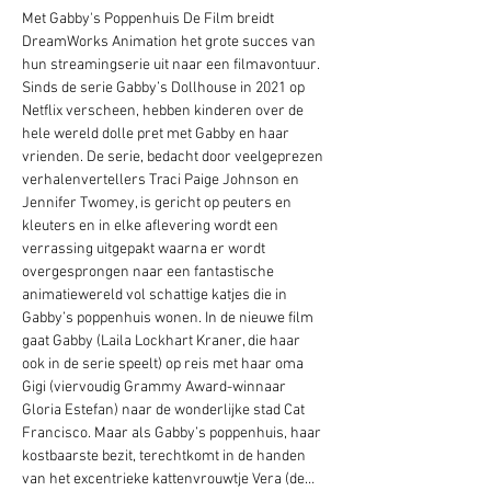
Met Gabby's Poppenhuis De Film breidt 
DreamWorks Animation het grote succes van 
hun streamingserie uit naar een filmavontuur. 
Sinds de serie Gabby’s Dollhouse in 2021 op 
Netflix verscheen, hebben kinderen over de 
hele wereld dolle pret met Gabby en haar 
vrienden. De serie, bedacht door veelgeprezen 
verhalenvertellers Traci Paige Johnson en 
Jennifer Twomey, is gericht op peuters en 
kleuters en in elke aflevering wordt een 
verrassing uitgepakt waarna er wordt 
overgesprongen naar een fantastische 
animatiewereld vol schattige katjes die in 
Gabby’s poppenhuis wonen. In de nieuwe film 
gaat Gabby (Laila Lockhart Kraner, die haar 
ook in de serie speelt) op reis met haar oma 
Gigi (viervoudig Grammy Award-winnaar 
Gloria Estefan) naar de wonderlijke stad Cat 
Francisco. Maar als Gabby’s poppenhuis, haar 
kostbaarste bezit, terechtkomt in de handen 
van het excentrieke kattenvrouwtje Vera (de…