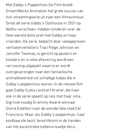
Met Gabby's Poppenhuis De Film breidt 
DreamWorks Animation het grote succes van 
hun streamingserie uit naar een filmavontuur. 
Sinds de serie Gabby’s Dollhouse in 2021 op 
Netflix verscheen, hebben kinderen over de 
hele wereld dolle pret met Gabby en haar 
vrienden. De serie, bedacht door veelgeprezen 
verhalenvertellers Traci Paige Johnson en 
Jennifer Twomey, is gericht op peuters en 
kleuters en in elke aflevering wordt een 
verrassing uitgepakt waarna er wordt 
overgesprongen naar een fantastische 
animatiewereld vol schattige katjes die in 
Gabby’s poppenhuis wonen. In de nieuwe film 
gaat Gabby (Laila Lockhart Kraner, die haar 
ook in de serie speelt) op reis met haar oma 
Gigi (viervoudig Grammy Award-winnaar 
Gloria Estefan) naar de wonderlijke stad Cat 
Francisco. Maar als Gabby’s poppenhuis, haar 
kostbaarste bezit, terechtkomt in de handen 
van het excentrieke kattenvrouwtje Vera…