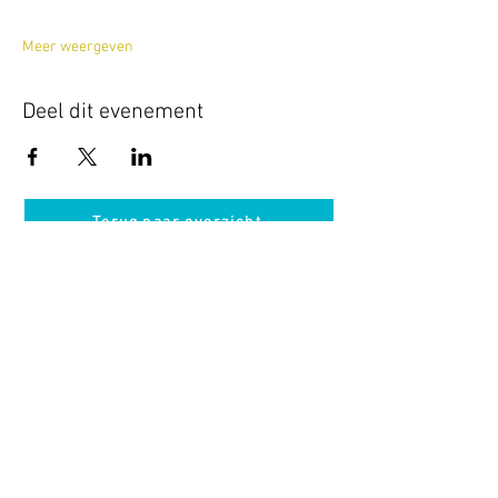
Meer weergeven
Deel dit evenement
Terug naar overzicht
Hotel Guldenberg
|
Brasserie Het Verlangen
|
Club Acapella
Guldenberg 12, 5268 KR Helvoirt
|
+31 (0)411
64 24 24
Contact
Krijg regelmatig informatie van ons