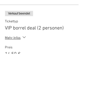
Verkauf beendet
Tickettyp
VIP borrel deal (2 personen)
Mehr Infos
Preis
14,50 €
Vertel anderen over deze film
Terug naar overzicht