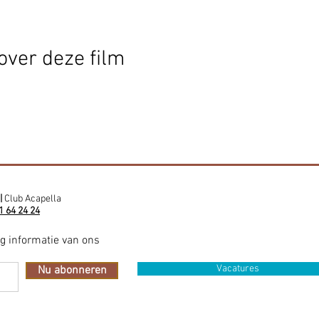
over deze film
|
Club Acapella
1 64 24 24
ig informatie van ons
Vacatures
Nu abonneren