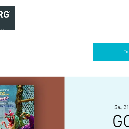
Home
Brasserie
Foodtruck Het Verlangen
Club Aca
Te
Sa., 21
GO