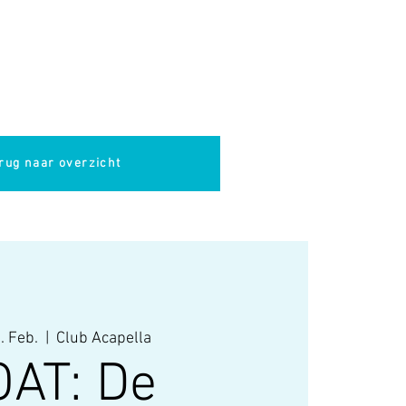
pella
Evenementen
Cultuur
rug naar overzicht
. Feb.
  |  
Club Acapella
AT: De