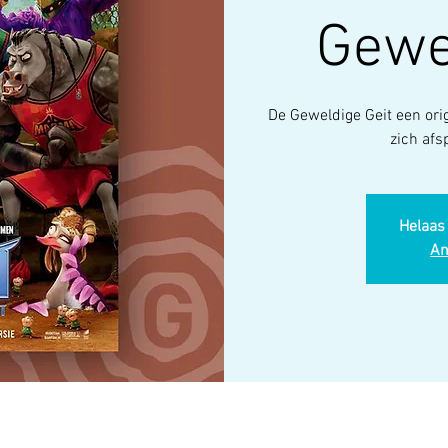
Gewe
De Geweldige Geit een orig
zich afs
Helaas 
An