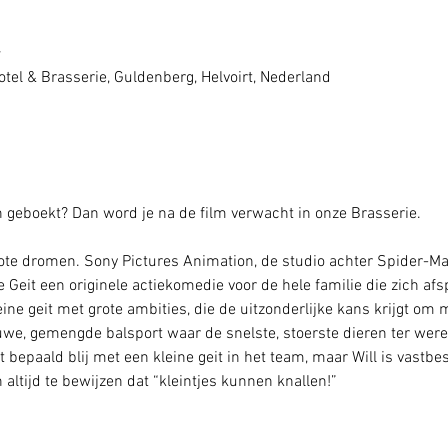
7
tel & Brasserie, Guldenberg, Helvoirt, Nederland
geboekt? Dan word je na de film verwacht in onze Brasserie. 
grote dromen. Sony Pictures Animation, de studio achter Spider-Ma
Geit een originele actiekomedie voor de hele familie die zich afsp
leine geit met grote ambities, die de uitzonderlijke kans krijgt om
e, gemengde balsport waar de snelste, stoerste dieren ter wereld
bepaald blij met een kleine geit in het team, maar Will is vastbe
 altijd te bewijzen dat “kleintjes kunnen knallen!”