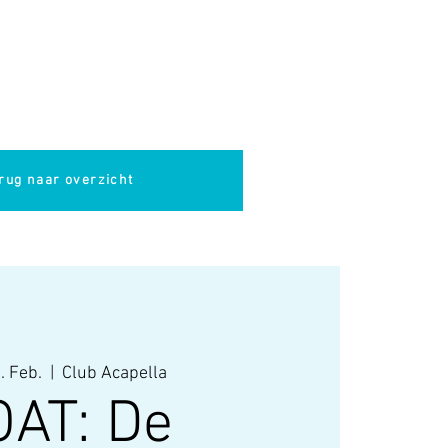
pella
Evenementen
Cultuur
rug naar overzicht
. Feb.
  |  
Club Acapella
AT: De