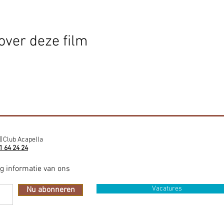
over deze film
|
Club Acapella
1 64 24 24
ig informatie van ons
Vacatures
Nu abonneren