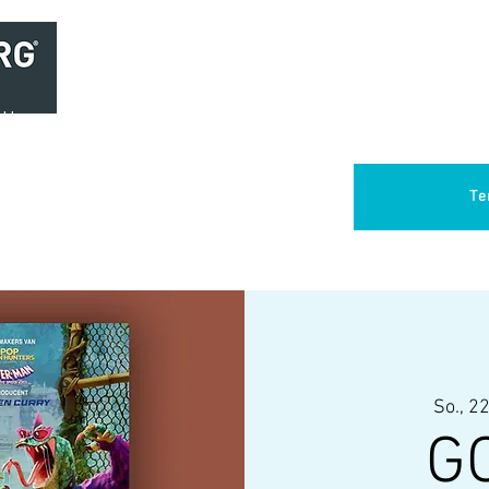
Home
Brasserie
Foodtruck Het Verlangen
Club Aca
Te
So., 22
GO