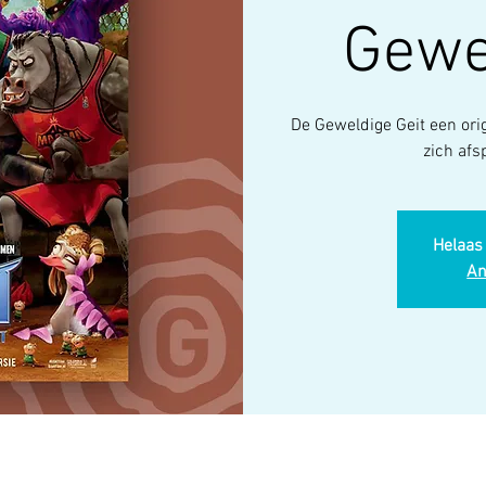
Gewe
De Geweldige Geit een orig
zich afs
Helaas 
An