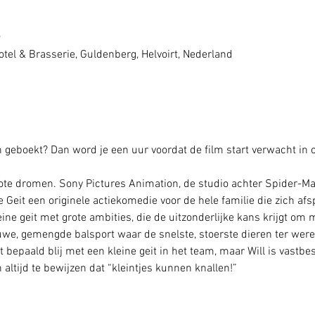
7
tel & Brasserie, Guldenberg, Helvoirt, Nederland
geboekt? Dan word je een uur voordat de film start verwacht in o
grote dromen. Sony Pictures Animation, de studio achter Spider-Ma
Geit een originele actiekomedie voor de hele familie die zich afsp
leine geit met grote ambities, die de uitzonderlijke kans krijgt om
e, gemengde balsport waar de snelste, stoerste dieren ter wereld
bepaald blij met een kleine geit in het team, maar Will is vastbe
 altijd te bewijzen dat “kleintjes kunnen knallen!”