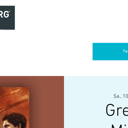
Home
Brasserie
Foodtruck Het Verlangen
Club Aca
Te
Sa., 10
Gr