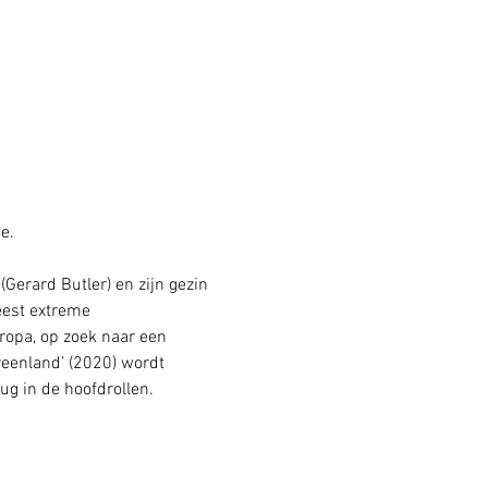
e. 
Gerard Butler) en zijn gezin 
est extreme 
opa, op zoek naar een 
reenland’ (2020) wordt 
g in de hoofdrollen.