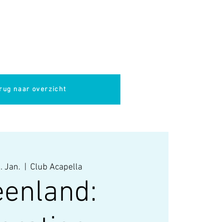
pella
Evenementen
Cultuur
rug naar overzicht
. Jan.
  |  
Club Acapella
eenland: