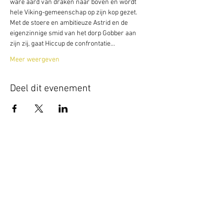
ware aard van draken naar boven en wordt 
hele Viking-gemeenschap op zijn kop gezet. 
Met de stoere en ambitieuze Astrid en de 
eigenzinnige smid van het dorp Gobber aan 
zijn zij, gaat Hiccup de confrontatie…
Meer weergeven
Deel dit evenement
Terug naar overzicht
Hotel Guldenberg
|
Brasserie Het Verlangen
|
Club Acapella
Guldenberg 12, 5268 KR Helvoirt
|
+31 (0)411
64 24 24
Contact