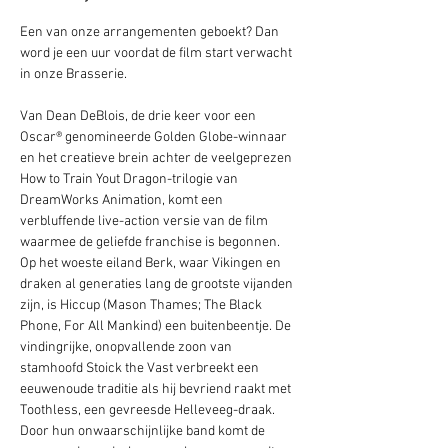
Een van onze arrangementen geboekt? Dan 
word je een uur voordat de film start verwacht 
in onze Brasserie. 
Van Dean DeBlois, de drie keer voor een 
Oscar® genomineerde Golden Globe-winnaar 
en het creatieve brein achter de veelgeprezen 
How to Train Yout Dragon-trilogie van 
DreamWorks Animation, komt een 
verbluffende live-action versie van de film 
waarmee de geliefde franchise is begonnen. 
Op het woeste eiland Berk, waar Vikingen en 
draken al generaties lang de grootste vijanden 
zijn, is Hiccup (Mason Thames; The Black 
Phone, For All Mankind) een buitenbeentje. De 
vindingrijke, onopvallende zoon van 
stamhoofd Stoick the Vast verbreekt een 
eeuwenoude traditie als hij bevriend raakt met 
Toothless, een gevreesde Helleveeg-draak. 
Door hun onwaarschijnlijke band komt de 