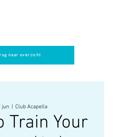
pella
Evenementen
Cultuur
rug naar overzicht
 jun
  |  
Club Acapella
 Train Your