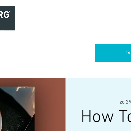
Home
Brasserie
Foodtruck Het Verlangen
Club Aca
Te
zo 29
How To