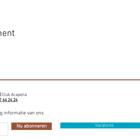
ment
|
Club Acapella
1 64 24 24
ig informatie van ons
Vacatures
Nu abonneren