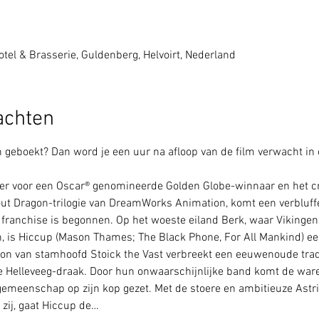
tel & Brasserie, Guldenberg, Helvoirt, Nederland
achten
geboekt? Dan word je een uur na afloop van de film verwacht in 
eer voor een Oscar® genomineerde Golden Globe-winnaar en het cr
ut Dragon-trilogie van DreamWorks Animation, komt een verbluffe
franchise is begonnen. Op het woeste eiland Berk, waar Vikingen 
jn, is Hiccup (Mason Thames; The Black Phone, For All Mankind) ee
oon van stamhoofd Stoick the Vast verbreekt een eeuwenoude tradit
e Helleveeg-draak. Door hun onwaarschijnlijke band komt de ware
gemeenschap op zijn kop gezet. Met de stoere en ambitieuze Astri
 zij, gaat Hiccup de…