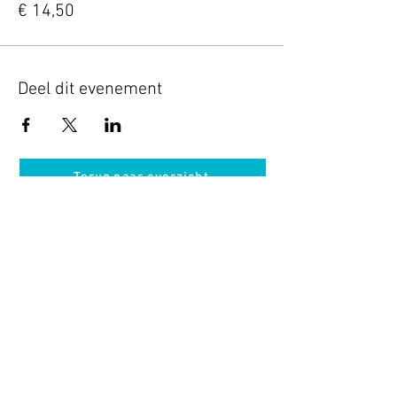
€ 14,50
Deel dit evenement
Terug naar overzicht
Hotel Guldenberg
|
Brasserie Het Verlangen
|
Club Acapella
Guldenberg 12, 5268 KR Helvoirt
|
+31 (0)411
64 24 24
Contact
Krijg regelmatig informatie van ons