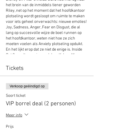
het brein van de inmiddels tiener geworden
Riley, net op het moment dat het hoofdkantoor
plotseling wordt gesloopt om ruimte te maken
voor iets geheel onverwachts: nieuwe emoties!
Joy, Sadness, Anger, Fear en Disgust, die al
lang op succesvolle wijze de boel runnen op
het hoofdkantoor, weten niet hoe ze zich
moeten voelen als Anxiety plotseling opduikt.
En het lijkt erop dat ze niet de enige is. Inside
Out 2 wordt geregisseerd door Kelsey Mann en
geproduceerd door Mark Nielsen.
Tickets
Verkoop geëindigd op
Soort ticket
VIP borrel deal (2 personen)
Meer info
Prijs