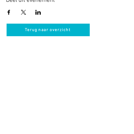
Deel dit evenement
Terug naar overzicht
Hotel Guldenberg
|
Brasserie Het Verlangen
|
Club Acapella
Guldenberg 12, 5268 KR Helvoirt
|
+31 (0)411
64 24 24
Contact
Krijg regelmatig informatie van ons
Nu abonneren
Vacatures