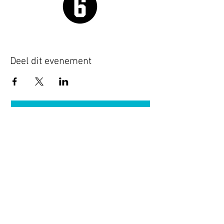
Deel dit evenement
Terug naar overzicht
Hotel Guldenberg
|
Brasserie Het Verlangen
|
Club Acapella
Guldenberg 12, 5268 KR Helvoirt
|
+31 (0)411
64 24 24
Contact
Krijg regelmatig informatie van ons