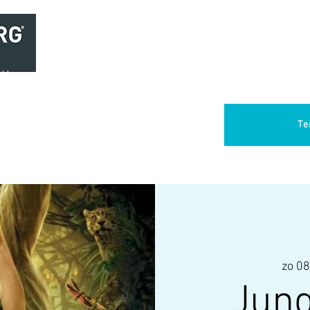
Home
Brasserie
Foodtruck Het Verlangen
Club Aca
Te
zo 08
Jung