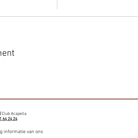
ment
|
Club Acapella
1 64 24 24
ig informatie van ons