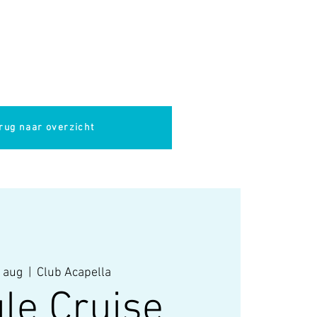
pella
Evenementen
Cultuur
rug naar overzicht
 aug
  |  
Club Acapella
le Cruise