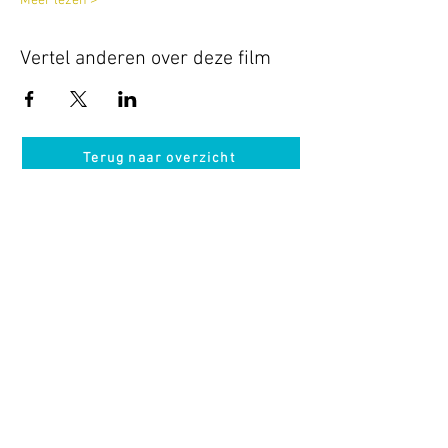
Meer lezen >
Vertel anderen over deze film
Terug naar overzicht
Hotel Guldenberg
|
Brasserie Het Verlangen
|
Club Acapella
Guldenberg 12, 5268 KR Helvoirt
|
+31 (0)411
64 24 24
Contact
Krijg regelmatig informatie van ons