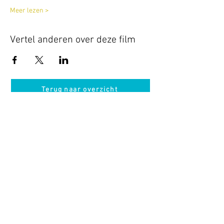
Meer lezen >
Vertel anderen over deze film
Terug naar overzicht
Hotel Guldenberg
|
Brasserie Het Verlangen
|
Club Acapella
Guldenberg 12, 5268 KR Helvoirt
|
+31 (0)411
64 24 24
Contact
Krijg regelmatig informatie van ons