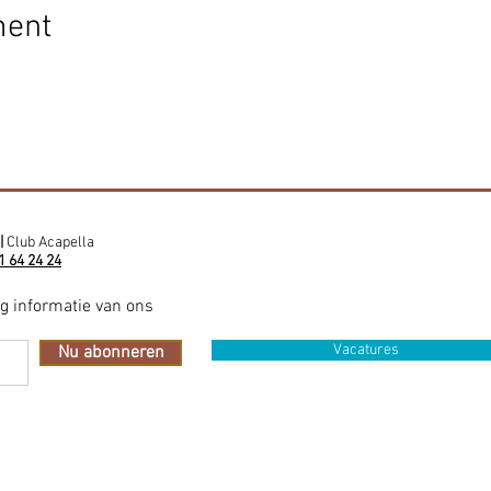
ment
|
Club Acapella
1 64 24 24
ig informatie van ons
Vacatures
Nu abonneren