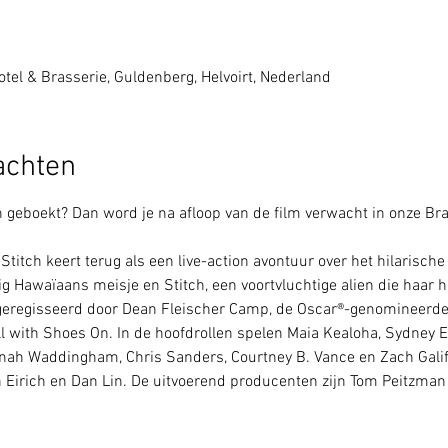
tel & Brasserie, Guldenberg, Helvoirt, Nederland
achten
geboekt? Dan word je na afloop van de film verwacht in onze Bra
Stitch keert terug als een live-action avontuur over het hilarisch
ig Hawaïaans meisje en Stitch, een voortvluchtige alien die haar h
t geregisseerd door Dean Fleischer Camp, de Oscar®-genomineerde
l with Shoes On. In de hoofdrollen spelen Maia Kealoha, Sydney El
nah Waddingham, Chris Sanders, Courtney B. Vance en Zach Galifia
Eirich en Dan Lin. De uitvoerend producenten zijn Tom Peitzman 