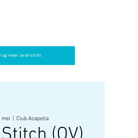
pella
Evenementen
Cultuur
rug naar overzicht
 mei
  |  
Club Acapella
 Stitch (OV)