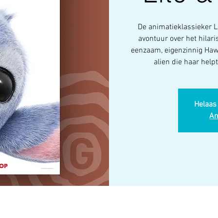
De animatieklassieker Li
avontuur over het hilari
eenzaam, eigenzinnig Hawa
alien die haar help
Helaas 
An