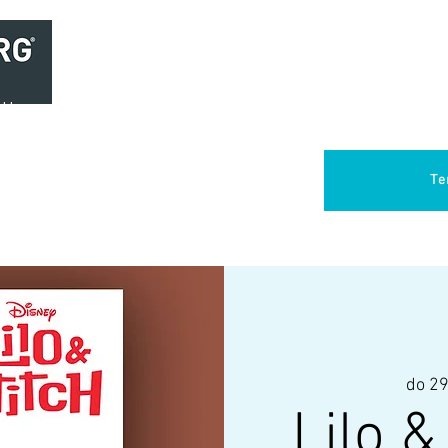
Home
Brasserie
Foodtruck Het Verlangen
Club Aca
Te
do 29
Lilo &