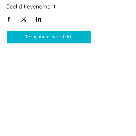
Deel dit evenement
Terug naar overzicht
Hotel Guldenberg
|
Brasserie Het Verlangen
|
Club Acapella
Guldenberg 12, 5268 KR Helvoirt
|
+31 (0)411
64 24 24
Contact
Krijg regelmatig informatie van ons
Nu abonneren