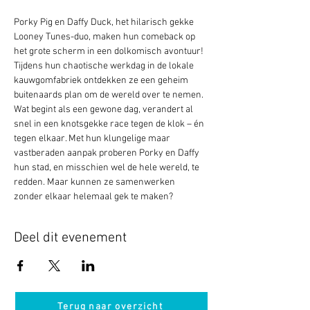
Porky Pig en Daffy Duck, het hilarisch gekke 
Looney Tunes-duo, maken hun comeback op 
het grote scherm in een dolkomisch avontuur! 
Tijdens hun chaotische werkdag in de lokale 
kauwgomfabriek ontdekken ze een geheim 
buitenaards plan om de wereld over te nemen. 
Wat begint als een gewone dag, verandert al 
snel in een knotsgekke race tegen de klok – én 
tegen elkaar. Met hun klungelige maar 
vastberaden aanpak proberen Porky en Daffy 
hun stad, en misschien wel de hele wereld, te 
redden. Maar kunnen ze samenwerken 
zonder elkaar helemaal gek te maken?
Deel dit evenement
Terug naar overzicht