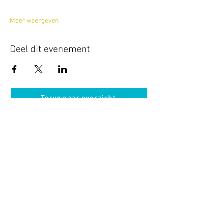
Meer weergeven
Deel dit evenement
Terug naar overzicht
Hotel Guldenberg
|
Brasserie Het Verlangen
|
Club Acapella
Guldenberg 12, 5268 KR Helvoirt
|
+31 (0)411
64 24 24
Contact
Krijg regelmatig informatie van ons