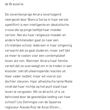
de Brasserie.  
De zeventienjarige Ainara (overtuigend 
neergezet door Blanca Soroa in haar eerste 
speelfilm) is een intelligente en idealistische 
vrouw die op jonge leeftijd haar moeder 
verloor. Net als haar religieuze moeder en 
andere familieleden gaat ze naar een 
christelijke school. Iedereen in haar omgeving 
verwacht dat ze gaat studeren, maar zelf lijkt 
ze meer te voelen voor een contemplatief 
leven als non. Wanneer Ainara haar familie 
vertelt dat ze overweegt om in te treden in een 
klooster, lokt dit uiteenlopende reacties uit. 
Haar vader twijfelt, maar wil vooral zijn 
dochter steunen. Haar atheïstische tante Maite 
vindt dat haar nichtje op het punt staat haar 
leven te vergooien. Wil ze dit echt, of is ze 
beïnvloed door de geestelijke leiding van haar 
school? Los Domingos van de Spaanse 
regisseur Alauda Ruiz de Azúa (Dicen,…