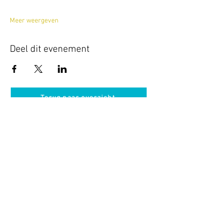
Meer weergeven
Deel dit evenement
Terug naar overzicht
Hotel Guldenberg
|
Brasserie Het Verlangen
|
Club Acapella
Guldenberg 12, 5268 KR Helvoirt
|
+31 (0)411
64 24 24
Contact
Krijg regelmatig informatie van ons