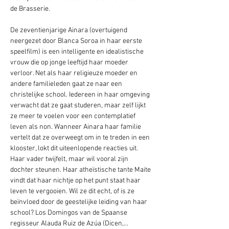
de Brasserie.  
De zeventienjarige Ainara (overtuigend 
neergezet door Blanca Soroa in haar eerste 
speelfilm) is een intelligente en idealistische 
vrouw die op jonge leeftijd haar moeder 
verloor. Net als haar religieuze moeder en 
andere familieleden gaat ze naar een 
christelijke school. Iedereen in haar omgeving 
verwacht dat ze gaat studeren, maar zelf lijkt 
ze meer te voelen voor een contemplatief 
leven als non. Wanneer Ainara haar familie 
vertelt dat ze overweegt om in te treden in een 
klooster, lokt dit uiteenlopende reacties uit. 
Haar vader twijfelt, maar wil vooral zijn 
dochter steunen. Haar atheïstische tante Maite 
vindt dat haar nichtje op het punt staat haar 
leven te vergooien. Wil ze dit echt, of is ze 
beïnvloed door de geestelijke leiding van haar 
school? Los Domingos van de Spaanse 
regisseur Alauda Ruiz de Azúa (Dicen,…