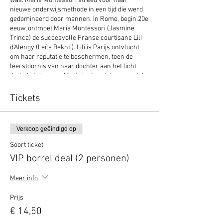
was: Maria Montessori streed voor haar
nieuwe onderwijsmethode in een tijd die werd
gedomineerd door mannen. In Rome, begin 20e
eeuw, ontmoet Maria Montessori (Jasmine
Trinca) de succesvolle Franse courtisane Lili
d’Alengy (Leïla Bekhti). Lili is Parijs ontvlucht
om haar reputatie te beschermen, toen de
leerstoornis van haar dochter aan het licht
dreigde te komen. Maria legt op dat moment de
basis voor haar nieuwe en baanbrekende
onderwijsmethode. Door Maria leert Lili haar
Tickets
dochter kennen zoals ze is: niet alleen een
meisje met een beperking, maar ook iemand
met een sterke wil en talenten. Lili helpt op
Verkoop geëindigd op
haar beurt Maria om haar ambities waar te
maken. Maria Montessori is een indringend
Soort ticket
verhaal over de kracht van vrouwen; over
VIP borrel deal (2 personen)
opoffering en over solidariteit.
Meer info
Een film die door de Internationale Montessori
Vereniging wordt omarmd: ‘Dit is een
Prijs
uitzonderlijke film over enkele baanbrekende
jaren die Maria Montessori hielpen haar
€ 14,50
opvattingen en inzichten over de menselijke