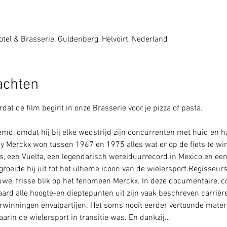
tel & Brasserie, Guldenberg, Helvoirt, Nederland
achten
dat de film begint in onze Brasserie voor je pizza of pasta.  
emd, omdat hij bij elke wedstrijd zijn concurrenten met huid en ha
 Merckx won tussen 1967 en 1975 alles wat er op de fiets te winn
WK’s, een Vuelta, een legendarisch werelduurrecord in Mexico en een
oeide hij uit tot het ultieme icoon van de wielersport.Regisseu
uwe, frisse blik op het fenomeen Merckx. In deze documentaire, 
ard alle hoogte-en dieptepunten uit zijn vaak beschreven carrièr
inningen envalpartijen. Het soms nooit eerder vertoonde materi
aarin de wielersport in transitie was. En dankzij…