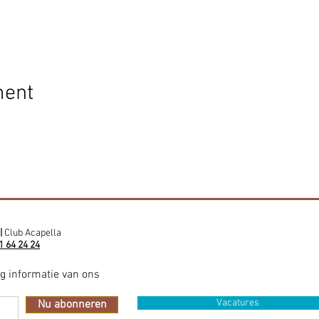
ment
|
Club Acapella
1 64 24 24
ig informatie van ons
Vacatures
Nu abonneren