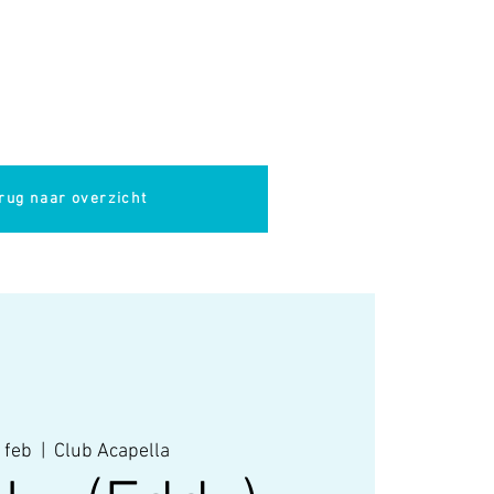
pella
Evenementen
Cultuur
rug naar overzicht
 feb
  |  
Club Acapella