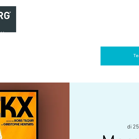
Home
Brasserie
Foodtruck Het Verlangen
Club Aca
Te
di 25