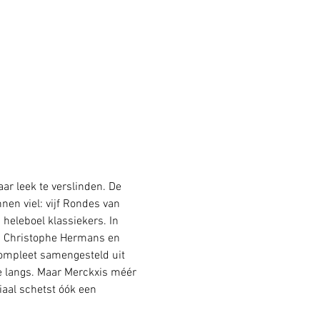
ar leek te verslinden. De 
en viel: vijf Rondes van 
 heleboel klassiekers. In 
rs Christophe Hermans en 
compleet samengesteld uit 
e langs. Maar Merckxis méér 
aal schetst óók een 