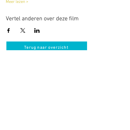
Meer lezen >
Vertel anderen over deze film
Terug naar overzicht
Hotel Guldenberg
|
Brasserie Het Verlangen
|
Club Acapella
Guldenberg 12, 5268 KR Helvoirt
|
+31 (0)411
64 24 24
Contact
Krijg regelmatig informatie van ons