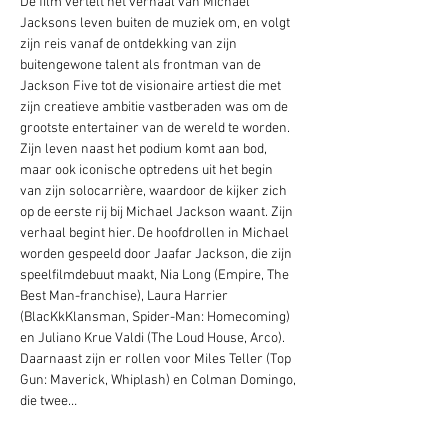
De film vertelt het verhaal van Michael 
Jacksons leven buiten de muziek om, en volgt 
zijn reis vanaf de ontdekking van zijn 
buitengewone talent als frontman van de 
Jackson Five tot de visionaire artiest die met 
zijn creatieve ambitie vastberaden was om de 
grootste entertainer van de wereld te worden. 
Zijn leven naast het podium komt aan bod, 
maar ook iconische optredens uit het begin 
van zijn solocarrière, waardoor de kijker zich 
op de eerste rij bij Michael Jackson waant. Zijn 
verhaal begint hier. De hoofdrollen in Michael 
worden gespeeld door Jaafar Jackson, die zijn 
speelfilmdebuut maakt, Nia Long (Empire, The 
Best Man-franchise), Laura Harrier 
(BlacKkKlansman, Spider-Man: Homecoming) 
en Juliano Krue Valdi (The Loud House, Arco). 
Daarnaast zijn er rollen voor Miles Teller (Top 
Gun: Maverick, Whiplash) en Colman Domingo, 
die twee…