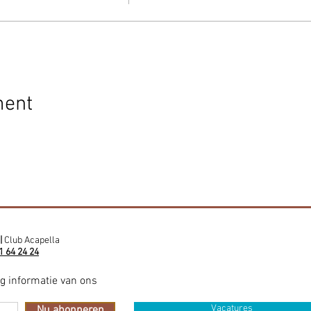
ment
|
Club Acapella
1 64 24 24
ig informatie van ons
Vacatures
Nu abonneren