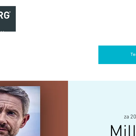
Home
Brasserie
Foodtruck Het Verlangen
Club Aca
Te
za 20
Mil