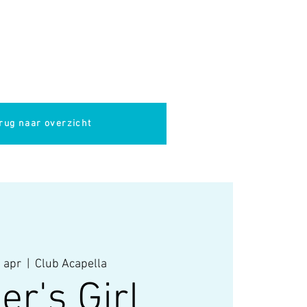
pella
Evenementen
Cultuur
rug naar overzicht
 apr
  |  
Club Acapella
ler's Girl