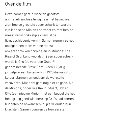
Over de film
Deze zomer gaat 's werelds grootste 
animatiefranchise terug naar het begin. We 
zien hoe de grootste superschurk ter wereld 
zijn iconische Minions ontmoet en met hen de 
meest verschrikkelijke crew uit de 
filmgeschiedenis vormt. Samen nemen ze het 
op tegen een team van de meest 
onverschrokken criminelen in Minions: The 
Rise of Gru).Lang voordat hij een superschurk 
wordt, is Gru (de voor een Oscar® 
genomineerde Steve Carell) een 12-jarig 
jongetje in een buitenwijk in 1970 die vanuit zijn 
kelder plannen smeedt om de wereld te 
veroveren. Maar dat gaat nog niet zo goed. Als 
de Minions, onder wie Kevin, Stuart, Bob en 
Otto (een nieuwe Minion met een beugel die het 
heel graag goed wil doen), op Gru’s pad komen 
bundelen de onwaarschijnlijke vrienden hun 
krachten. Samen bouwen ze hun eerste 