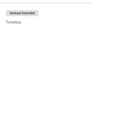
Verkauf beendet
Tickettyp
VIP borrel deal (2 personen)
Mehr Infos
Preis
10,00 €
Vertel anderen over deze film
Terug naar overzicht