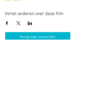
Meer lezen >
Vertel anderen over deze film
Terug naar overzicht
Hotel Guldenberg
|
Brasserie Het Verlangen
|
Club Acapella
Guldenberg 12, 5268 KR Helvoirt
|
+31 (0)411
64 24 24
Contact
Krijg regelmatig informatie van ons