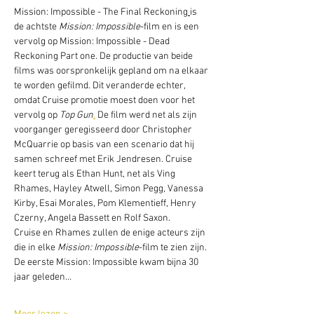
Mission: Impossible - The Final Reckoning
is 
de achtste 
Mission: Impossible
-film en is een 
vervolg op Mission: Impossible - Dead 
Reckoning Part one. De productie van beide 
films was oorspronkelijk gepland om na elkaar 
te worden gefilmd. Dit veranderde echter, 
omdat Cruise promotie moest doen voor het 
vervolg op 
Top Gun
.
 De film werd net als zijn 
voorganger geregisseerd door Christopher 
McQuarrie op basis van een scenario dat hij 
samen schreef met Erik Jendresen. Cruise 
keert terug als Ethan Hunt, net als Ving 
Rhames, Hayley Atwell, Simon Pegg, Vanessa 
Kirby, Esai Morales, Pom Klementieff, Henry 
Czerny, Angela Bassett en Rolf Saxon.
Cruise en Rhames zullen de enige acteurs zijn 
die in elke 
Mission: Impossible
-film te zien zijn. 
De eerste Mission: Impossible kwam bijna 30 
jaar geleden…