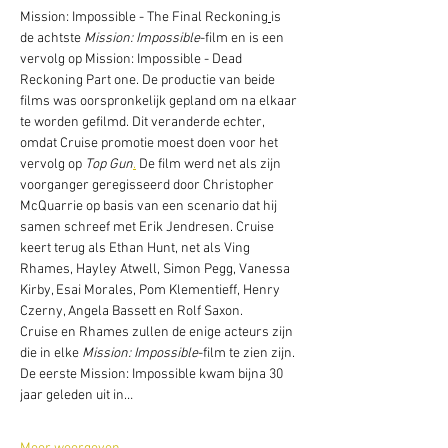
Mission: Impossible - The Final Reckoning
is 
de achtste 
Mission: Impossible
-film en is een 
vervolg op Mission: Impossible - Dead 
Reckoning Part one. De productie van beide 
films was oorspronkelijk gepland om na elkaar 
te worden gefilmd. Dit veranderde echter, 
omdat Cruise promotie moest doen voor het 
vervolg op 
Top Gun
.
 De film werd net als zijn 
voorganger geregisseerd door Christopher 
McQuarrie op basis van een scenario dat hij 
samen schreef met Erik Jendresen. Cruise 
keert terug als Ethan Hunt, net als Ving 
Rhames, Hayley Atwell, Simon Pegg, Vanessa 
Kirby, Esai Morales, Pom Klementieff, Henry 
Czerny, Angela Bassett en Rolf Saxon.
Cruise en Rhames zullen de enige acteurs zijn 
die in elke 
Mission: Impossible
-film te zien zijn. 
De eerste Mission: Impossible kwam bijna 30 
jaar geleden uit in…