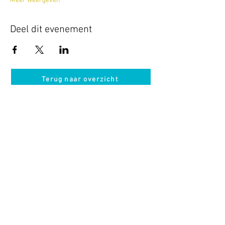
Meer weergeven
Deel dit evenement
Terug naar overzicht
Hotel Guldenberg
|
Brasserie Het Verlangen
|
Club Acapella
Guldenberg 12, 5268 KR Helvoirt
|
+31 (0)411
64 24 24
Contact
Krijg regelmatig informatie van ons