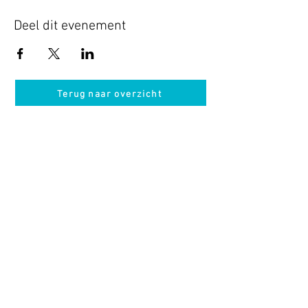
Deel dit evenement
Terug naar overzicht
Hotel Guldenberg
|
Brasserie Het Verlangen
|
Club Acapella
Guldenberg 12, 5268 KR Helvoirt
|
+31 (0)411
64 24 24
Contact
Krijg regelmatig informatie van ons
Nu abonneren