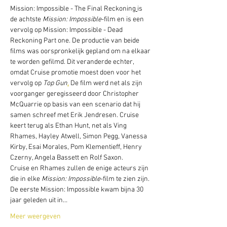
Mission: Impossible - The Final Reckoning
is 
de achtste 
Mission: Impossible
-film en is een 
vervolg op Mission: Impossible - Dead 
Reckoning Part one. De productie van beide 
films was oorspronkelijk gepland om na elkaar 
te worden gefilmd. Dit veranderde echter, 
omdat Cruise promotie moest doen voor het 
vervolg op 
Top Gun
.
 De film werd net als zijn 
voorganger geregisseerd door Christopher 
McQuarrie op basis van een scenario dat hij 
samen schreef met Erik Jendresen. Cruise 
keert terug als Ethan Hunt, net als Ving 
Rhames, Hayley Atwell, Simon Pegg, Vanessa 
Kirby, Esai Morales, Pom Klementieff, Henry 
Czerny, Angela Bassett en Rolf Saxon.
Cruise en Rhames zullen de enige acteurs zijn 
die in elke 
Mission: Impossible
-film te zien zijn. 
De eerste Mission: Impossible kwam bijna 30 
jaar geleden uit in…
Meer weergeven