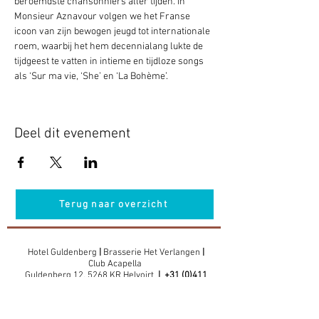
beroemdste chansonniers aller tijden. In 
Monsieur Aznavour volgen we het Franse 
icoon van zijn bewogen jeugd tot internationale 
roem, waarbij het hem decennialang lukte de 
tijdgeest te vatten in intieme en tijdloze songs 
als ‘Sur ma vie, ‘She’ en ‘La Bohème’.
Deel dit evenement
Terug naar overzicht
Hotel Guldenberg
|
Brasserie Het Verlangen
|
Club Acapella
Guldenberg 12, 5268 KR Helvoirt
|
+31 (0)411
64 24 24
Contact