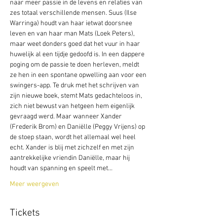
naar meer passie in de levens en relaties van 
zes totaal verschillende mensen. Suus (Ilse 
Warringa) houdt van haar ietwat doorsnee 
leven en van haar man Mats (Loek Peters), 
maar weet donders goed dat het vuur in haar 
huwelijk al een tijdje gedoofd is. In een dappere 
poging om de passie te doen herleven, meldt 
ze hen in een spontane opwelling aan voor een 
swingers-app. Te druk met het schrijven van 
zijn nieuwe boek, stemt Mats gedachteloos in, 
zich niet bewust van hetgeen hem eigenlijk 
gevraagd werd. Maar wanneer Xander 
(Frederik Brom) en Daniëlle (Peggy Vrijens) op 
de stoep staan, wordt het allemaal wel heel 
echt. Xander is blij met zichzelf en met zijn 
aantrekkelijke vriendin Daniëlle, maar hij 
houdt van spanning en speelt met…
Meer weergeven
Tickets