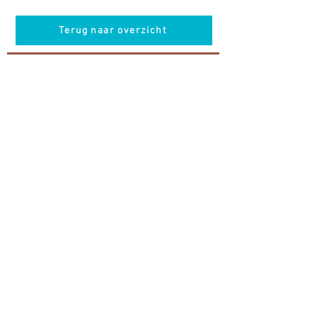
Terug naar overzicht
Hotel Guldenberg
|
Brasserie Het Verlangen
|
Club Acapella
Guldenberg 12, 5268 KR Helvoirt
|
+31 (0)411
64 24 24
Contact
Krijg regelmatig informatie van ons
Nu abonneren
Vacatures
© Hotel Guldenberg B.V.