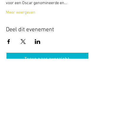
voor een Oscar genomineerde en…
Meer weergeven
Deel dit evenement
Terug naar overzicht
Hotel Guldenberg
|
Brasserie Het Verlangen
|
Club Acapella
Guldenberg 12, 5268 KR Helvoirt
|
+31 (0)411
64 24 24
Contact
Krijg regelmatig informatie van ons