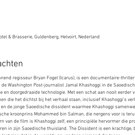
tel & Brasserie, Guldenberg, Helvoirt, Nederland
achten
nend regisseur Bryan Fogel (Icarus), is een documentaire-thriller 
p de Washington Post-journalist Jamal Khashoggi in de Saoedisch
nie en doorgedraaide technologie. Met een schat aan nooit eerder 
 die het dichtst bij het verhaal staan, inclusief Khashoggi's verl
s, en de jonge Saoedische dissident waarmee Khashoggi samenwerk
sche kroonprins Mohammed bin Salman, die nergens voor is terug
rn van de film is Khashoggi zelf, een principiële hervormer die p
en in zijn Saoedische thuisland. The Dissident is een krachtige, 