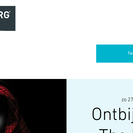
Home
Brasserie
Foodtruck Het Verlangen
Club Aca
Te
zo 27
Ontbi