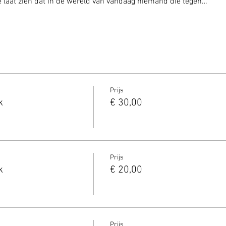
e laat zien dat in de wereld van vandaag niemand die tegen…
Prijs
k
€ 30,00
Prijs
k
€ 20,00
Prijs