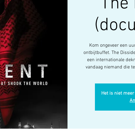
The 
(doc
Kom ongeveer een uur 
ontbijtbuffet. The Dissid
een internationale dekm
vandaag niemand die tege
Het is niet meer
An