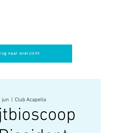
pella
Evenementen
Cultuur
rug naar overzicht
 jun
  |  
Club Acapella
jtbioscoop