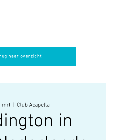
pella
Evenementen
Cultuur
rug naar overzicht
 mrt
  |  
Club Acapella
ington in