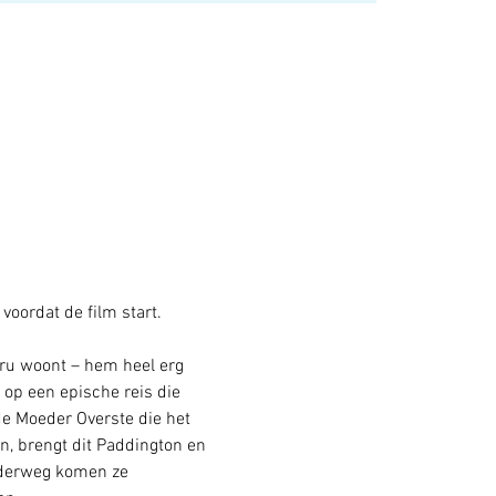
oordat de film start. 
eru woont – hem heel erg 
 op een epische reis die 
de Moeder Overste die het 
n, brengt dit Paddington en 
nderweg komen ze 