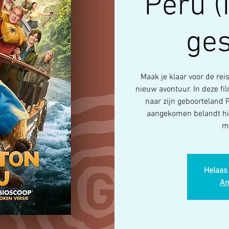
Peru 
ge
Maak je klaar voor de rei
nieuw avontuur. In deze fi
naar zijn geboorteland 
aangekomen belandt hij
m
Helaas 
An