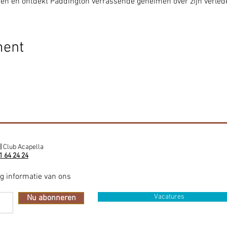
en en ontdekt Paddington verrassende geheimen over zijn verled
ment
|
Club Acapella
1 64 24 24
ig informatie van ons
Vacatures
Nu abonneren