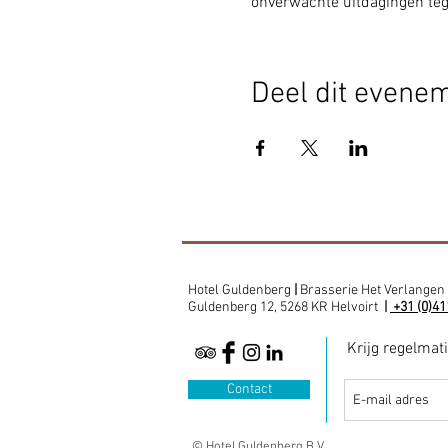
onverwachte uitdagingen teg
Deel dit evene
Hotel Guldenberg
|
Brasserie Het Verlangen
Guldenberg 12, 5268 KR Helvoirt
|
+31 (0)41
Krijg regelmat
Contact
© Hotel Guldenberg B.V.