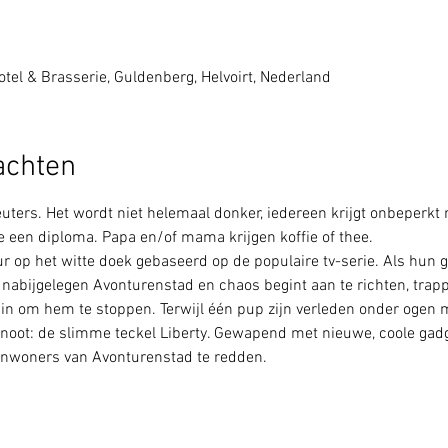
tel & Brasserie, Guldenberg, Helvoirt, Nederland
achten
euters. Het wordt niet helemaal donker, iedereen krijgt onbeperkt
je een diploma. Papa en/of mama krijgen koffie of thee.
ur op het witte doek gebaseerd op de populaire tv-serie. Als hun 
nabijgelegen Avonturenstad en chaos begint aan te richten, trapp
in om hem te stoppen. Terwijl één pup zijn verleden onder ogen m
oot: de slimme teckel Liberty. Gewapend met nieuwe, coole gadge
 inwoners van Avonturenstad te redden.