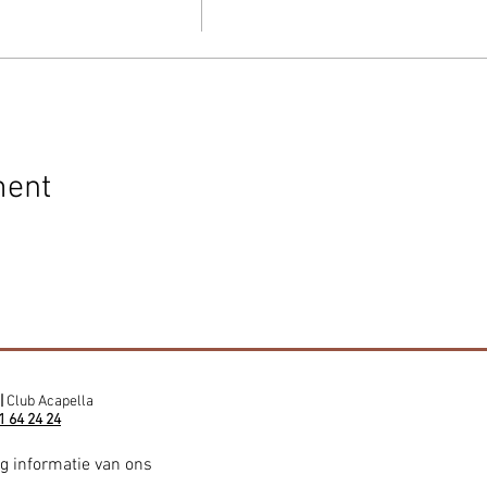
ment
|
Club Acapella
1 64 24 24
ig informatie van ons