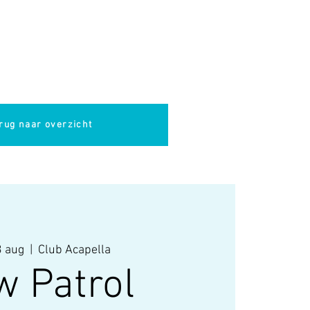
pella
Evenementen
Cultuur
rug naar overzicht
 aug
  |  
Club Acapella
w Patrol