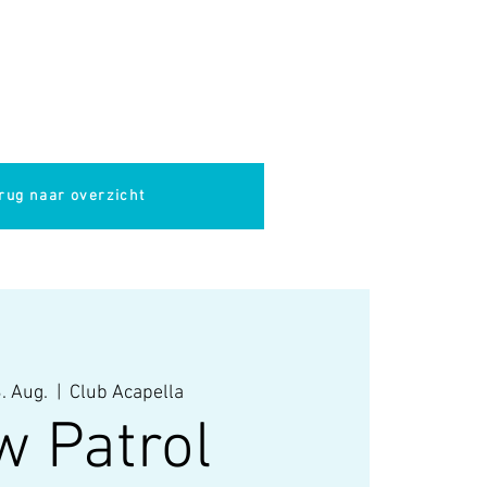
pella
Evenementen
Cultuur
rug naar overzicht
. Aug.
  |  
Club Acapella
w Patrol