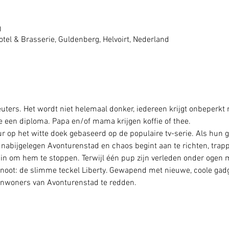
0
tel & Brasserie, Guldenberg, Helvoirt, Nederland
euters. Het wordt niet helemaal donker, iedereen krijgt onbeperkt
je een diploma. Papa en/of mama krijgen koffie of thee.
ur op het witte doek gebaseerd op de populaire tv-serie. Als hun 
nabijgelegen Avonturenstad en chaos begint aan te richten, trapp
in om hem te stoppen. Terwijl één pup zijn verleden onder ogen m
oot: de slimme teckel Liberty. Gewapend met nieuwe, coole gadge
 inwoners van Avonturenstad te redden.