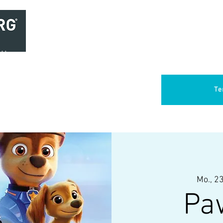
Home
Brasserie
Foodtruck Het Verlangen
Club Aca
Te
Mo., 23
Pa