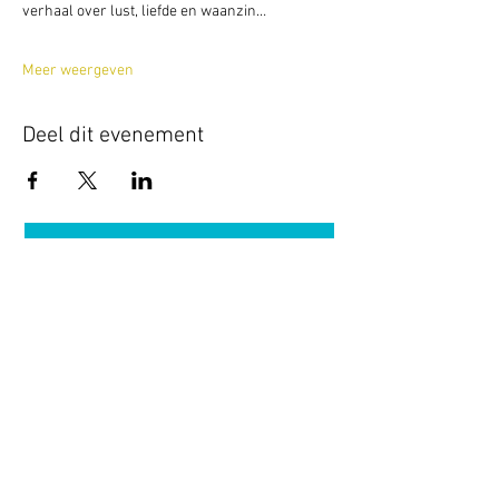
verhaal over lust, liefde en waanzin…
Meer weergeven
Deel dit evenement
Terug naar overzicht
Hotel Guldenberg
|
Brasserie Het Verlangen
|
Club Acapella
Guldenberg 12, 5268 KR Helvoirt
|
+31 (0)411
64 24 24
Contact
Krijg regelmatig informatie van ons