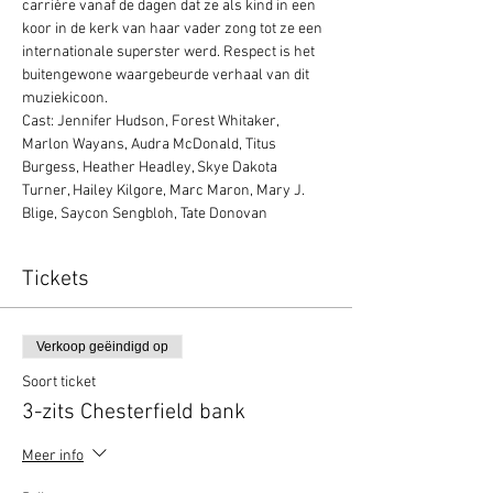
carrière vanaf de dagen dat ze als kind in een 
koor in de kerk van haar vader zong tot ze een 
internationale superster werd. Respect is het 
buitengewone waargebeurde verhaal van dit 
muziekicoon.
Cast: Jennifer Hudson, Forest Whitaker, 
Marlon Wayans, Audra McDonald, Titus 
Burgess, Heather Headley, Skye Dakota 
Turner, Hailey Kilgore, Marc Maron, Mary J. 
Blige, Saycon Sengbloh, Tate Donovan
Tickets
Verkoop geëindigd op
Soort ticket
3-zits Chesterfield bank
Meer info