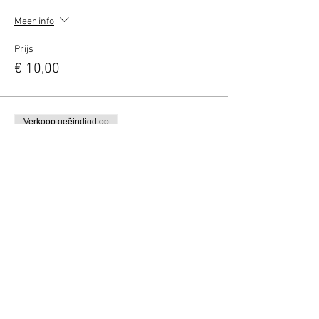
Meer info
Prijs
€ 10,00
Verkoop geëindigd op
Soort ticket
Danny's 3-gangen diner
Meer info
Prijs
€ 29,50
Deel dit evenement