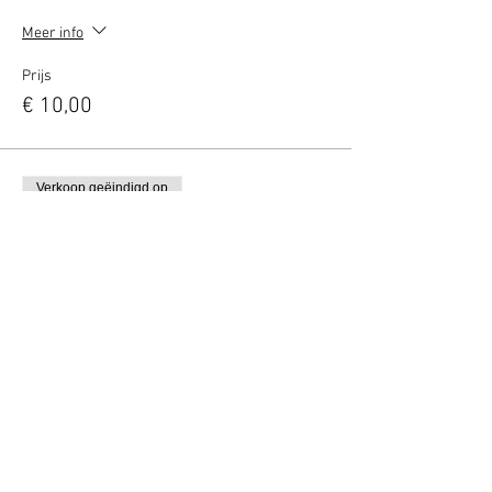
Meer info
Prijs
€ 10,00
Verkoop geëindigd op
Soort ticket
Danny's 3-gangen diner
Meer info
Prijs
€ 29,50
Deel dit evenement