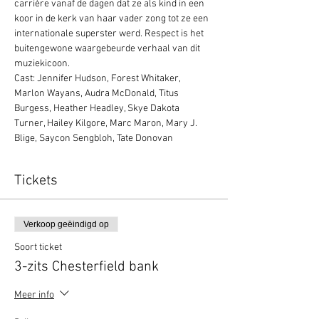
carrière vanaf de dagen dat ze als kind in een 
koor in de kerk van haar vader zong tot ze een 
internationale superster werd. Respect is het 
buitengewone waargebeurde verhaal van dit 
muziekicoon.
Cast: Jennifer Hudson, Forest Whitaker, 
Marlon Wayans, Audra McDonald, Titus 
Burgess, Heather Headley, Skye Dakota 
Turner, Hailey Kilgore, Marc Maron, Mary J. 
Blige, Saycon Sengbloh, Tate Donovan
Tickets
Verkoop geëindigd op
Soort ticket
3-zits Chesterfield bank
Meer info