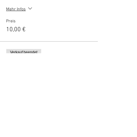
Mehr Infos
Preis
10,00 €
Verkauf beendet
Tickettyp
Danny's 3-gangen diner
Mehr Infos
Preis
29,50 €
Vertel anderen over deze film