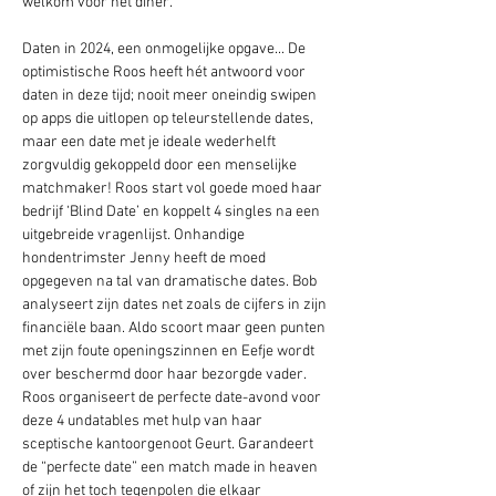
welkom voor het diner.
Daten in 2024, een onmogelijke opgave... De 
optimistische Roos heeft hét antwoord voor 
daten in deze tijd; nooit meer oneindig swipen 
op apps die uitlopen op teleurstellende dates, 
maar een date met je ideale wederhelft 
zorgvuldig gekoppeld door een menselijke 
matchmaker! Roos start vol goede moed haar 
bedrijf ‘Blind Date’ en koppelt 4 singles na een 
uitgebreide vragenlijst. Onhandige 
hondentrimster Jenny heeft de moed 
opgegeven na tal van dramatische dates. Bob 
analyseert zijn dates net zoals de cijfers in zijn 
financiële baan. Aldo scoort maar geen punten 
met zijn foute openingszinnen en Eefje wordt 
over beschermd door haar bezorgde vader. 
Roos organiseert de perfecte date-avond voor 
deze 4 undatables met hulp van haar 
sceptische kantoorgenoot Geurt. Garandeert 
de “perfecte date” een match made in heaven 
of zijn het toch tegenpolen die elkaar 