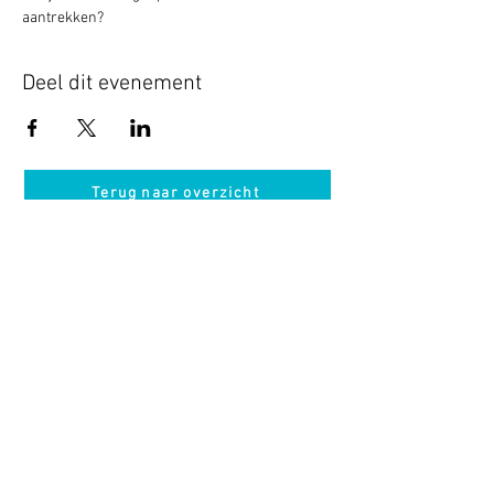
aantrekken?
Deel dit evenement
Terug naar overzicht
Hotel Guldenberg
|
Brasserie Het Verlangen
|
Club Acapella
Guldenberg 12, 5268 KR Helvoirt
|
+31 (0)411
64 24 24
Contact
Krijg regelmatig informatie van ons